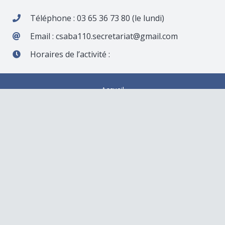
Téléphone : 03 65 36 73 80 (le lundi)
Email : csaba110.secretariat@gmail.com
Horaires de l’activité :
Accueil
Inscriptions 2026/2027
Actualités
Mentions légales
allée du Lt Maurice CHORON – 60314 CREIL
csaba110.secretariat@gmail.com
03 65 36 73 80 (lundi)
Administration